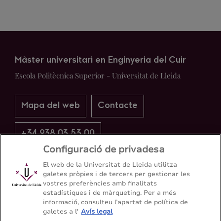
Màster universitari en Enginyeria del Cuir
Escola Politècnica Superior - Universitat de Lleida
Mapa del web
Contacte
+34 938 03 53 00
Configuració de privadesa
El web de la Universitat de Lleida utilitza
galetes pròpies i de tercers per gestionar les
vostres preferències amb finalitats
estadístiques i de màrqueting. Per a més
informació, consulteu l’apartat de política de
galetes a l'
Avís legal